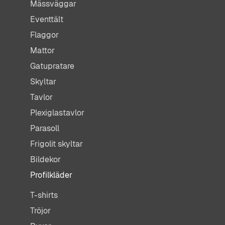
Mässväggar
Eventtält
Flaggor
Mattor
Gatupratare
Skyltar
Tavlor
Plexiglastavlor
Parasoll
Frigolit skyltar
Bildekor
Profilkläder
T-shirts
Tröjor