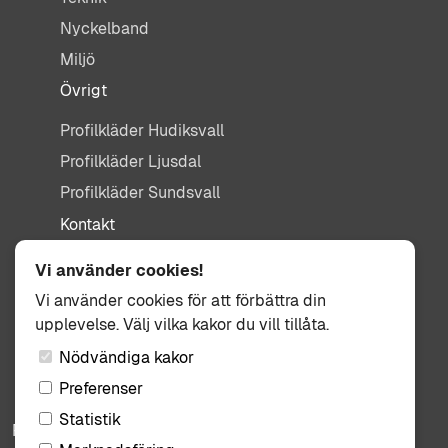
Nyckelband
Miljö
Övrigt
Profilkläder Hudiksvall
Profilkläder Ljusdal
Profilkläder Sundsvall
Kontakt
info@tisdag.se
Vi använder cookies!
0650-155 95
Vi använder cookies för att förbättra din
upplevelse. Välj vilka kakor du vill tillåta.
Kullbäcksvägen 3
824 31 Hudiksvall
Nödvändiga kakor
Preferenser
Statistik
Följ oss: