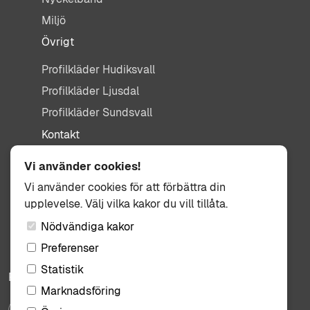
Miljö
Övrigt
Profilkläder Hudiksvall
Profilkläder Ljusdal
Profilkläder Sundsvall
Kontakt
info@tisdag.se
Vi använder cookies!
0650-155 95
Vi använder cookies för att förbättra din
upplevelse. Välj vilka kakor du vill tillåta.
Kullbäcksvägen 3
824 31 Hudiksvall
Nödvändiga kakor
Preferenser
Statistik
Följ oss:
Marknadsföring