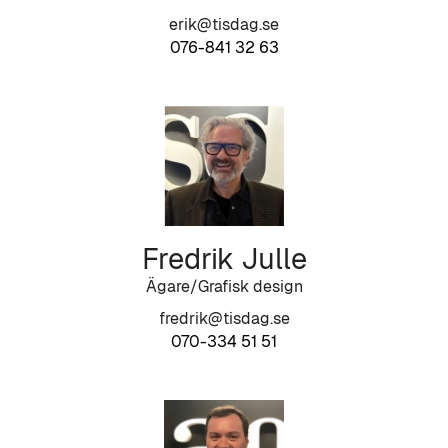
erik@tisdag.se
076-841 32 63
Fredrik Julle
Ägare/Grafisk design
fredrik@tisdag.se
070-334 51 51