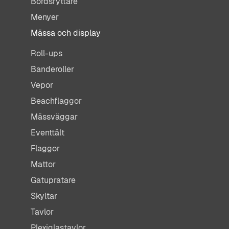
Bordsryttare
Menyer
Mässa och display
Roll-ups
Banderoller
Vepor
Beachflaggor
Mässväggar
Eventtält
Flaggor
Mattor
Gatupratare
Skyltar
Tavlor
Plexiglastavlor