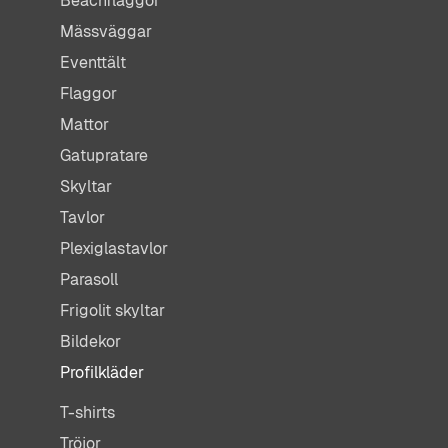
Beachflaggor
Mässväggar
Eventtält
Flaggor
Mattor
Gatupratare
Skyltar
Tavlor
Plexiglastavlor
Parasoll
Frigolit skyltar
Bildekor
Profilkläder
T-shirts
Tröjor