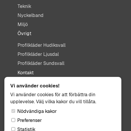
Teknik
Nyckelband
Miljö
Övrigt
Profilkläder Hudiksvall
Profilkläder Ljusdal
Profilkläder Sundsvall
Kontakt
info@tisdag.se
Vi använder cookies!
0650-155 95
Vi använder cookies för att förbättra din
upplevelse. Välj vilka kakor du vill tillåta.
Kullbäcksvägen 3
824 31 Hudiksvall
Nödvändiga kakor
Preferenser
Statistik