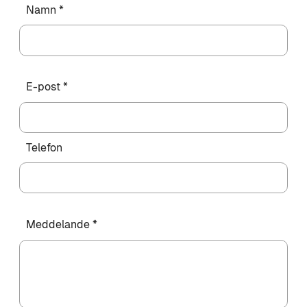
Namn *
E-post *
Telefon
Meddelande *