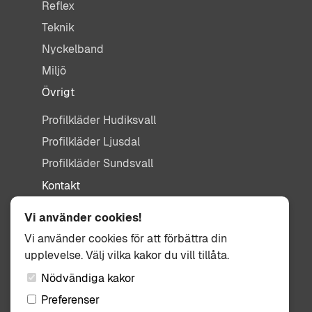
Reflex
Teknik
Nyckelband
Miljö
Övrigt
Profilkläder Hudiksvall
Profilkläder Ljusdal
Profilkläder Sundsvall
Kontakt
info@tisdag.se
Vi använder cookies!
0650-155 95
Vi använder cookies för att förbättra din
upplevelse. Välj vilka kakor du vill tillåta.
Kullbäcksvägen 3
824 31 Hudiksvall
Nödvändiga kakor
Preferenser