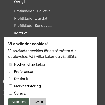
Övrigt
Profilkläder Hudiksvall
Profilkläder Ljusdal
Profilkläder Sundsvall
Kontakt
info@tisdag.se
Vi använder cookies!
0650-155 95
Vi använder cookies för att förbättra din
upplevelse. Välj vilka kakor du vill tillåta.
Kullbäcksvägen 3
824 31 Hudiksvall
Nödvändiga kakor
Preferenser
Statistik
Följ oss:
Marknadsföring
Övriga
Acceptera
Avvisa