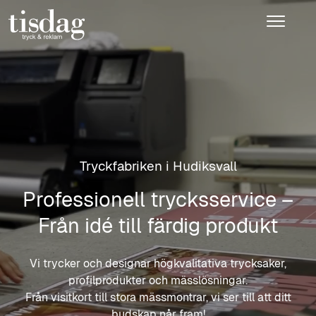
Tryckfabriken i Hudiksvall
Professionell trycksservice –
Från idé till färdig produkt
Vi trycker och designar högkvalitativa trycksaker,
profilprodukter och mässlösningar.
Från visitkort till stora mässmontrar, vi ser till att ditt
budskap når fram!