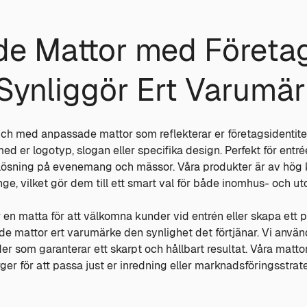
e Mattor med Företa
Synliggör Ert Varumä
ouch med anpassade mattor som reflekterar er företagsidentite
 er logotyp, slogan eller specifika design. Perfekt för entréer
ösning på evenemang och mässor. Våra produkter är av hög kv
änge, vilket gör dem till ett smart val för både inomhus- och 
en matta för att välkomna kunder vid entrén eller skapa ett pr
e mattor ert varumärke den synlighet det förtjänar. Vi använd
r som garanterar ett skarpt och hållbart resultat. Våra mattor 
rger för att passa just er inredning eller marknadsföringsstrate