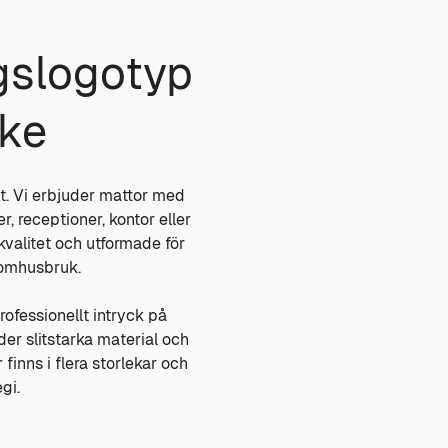
gslogotyp
rke
t. Vi erbjuder mattor med
, receptioner, kontor eller
alitet och utformade för
utomhusbruk.
ofessionellt intryck på
er slitstarka material och
finns i flera storlekar och
gi.