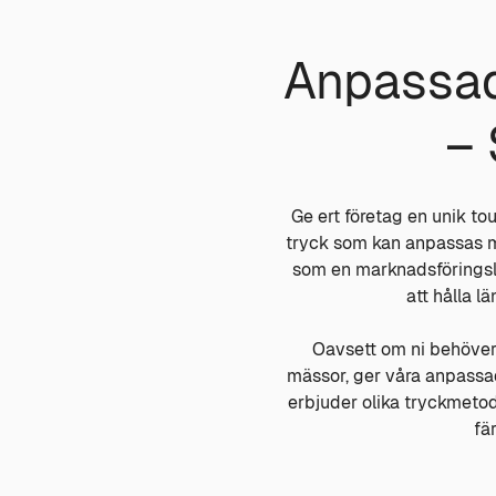
Anpassad
– 
Ge ert företag en unik t
tryck som kan anpassas med
som en marknadsföringsl
att hålla l
Oavsett om ni behöver 
mässor, ger våra anpassad
erbjuder olika tryckmetode
fä