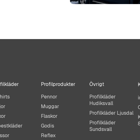
filkläder
Profilprodukter
Övrigt
hirts
Pennor
Profilkläder
Hudiksvall
jor
Muggar
Profilkläder Ljusdal
xor
Flaskor
Profilkläder
estkläder
Godis
Sundsvall
ssor
Reflex