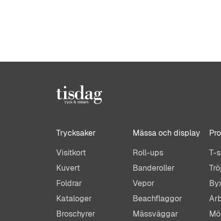
Trycksaker
Mässa och display
Pro
Visitkort
Roll-ups
T-s
Kuvert
Banderoller
Trö
Foldrar
Vepor
By
Kataloger
Beachflaggor
Arb
Broschyrer
Mässväggar
Mö