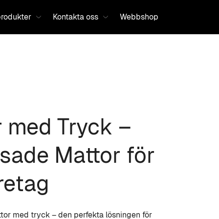
produkter
Kontakta oss
Webbshop
Happy Web
r med Tryck –
sade Mattor för
retag
or med tryck – den perfekta lösningen för