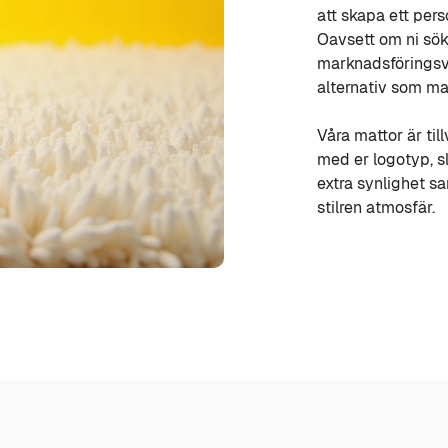
att skapa ett perso
Oavsett om ni söke
marknadsföringsv
alternativ som ma
Våra mattor är til
med er logotyp, s
extra synlighet s
stilren atmosfär.