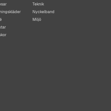
psar
Teknik
ningskläder
Nyckelband
é
Miljö
tar
skor