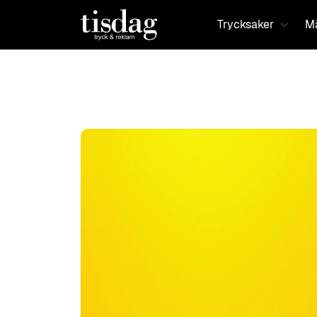
Trycksaker
Mä