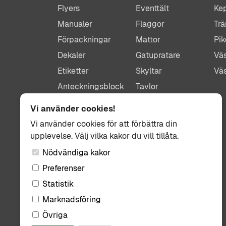
Flyers
Eventtält
Ke
Manualer
Flaggor
Trä
Förpackningar
Mattor
Pik
Dekaler
Gatupratare
Väs
Etiketter
Skyltar
Vä
Anteckningsblock
Tavlor
Bordsryttare
Plexiglastavlor
Vi använder cookies!
Menyer
Parasoll
Vi använder cookies för att förbättra din
Frigolit skyltar
upplevelse. Välj vilka kakor du vill tillåta.
Bildekor
Nödvändiga kakor
Preferenser
Statistik
Följ oss:
Marknadsföring
Övriga